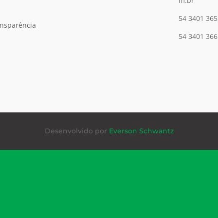
m.br
54 3401 365
ansparência
54 3401 366
Desenvolvido por
Everson Schwantz