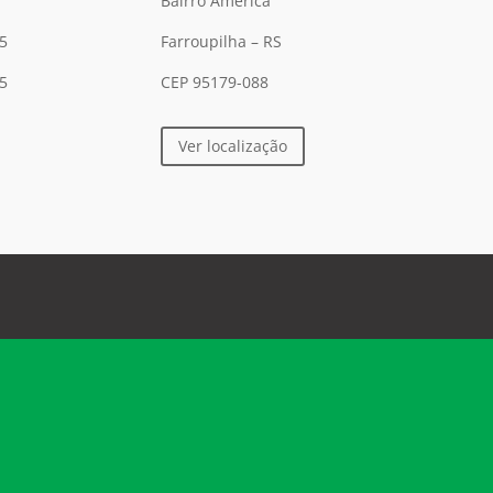
Bairro América
5
Farroupilha – RS
5
CEP 95179-088
Ver localização