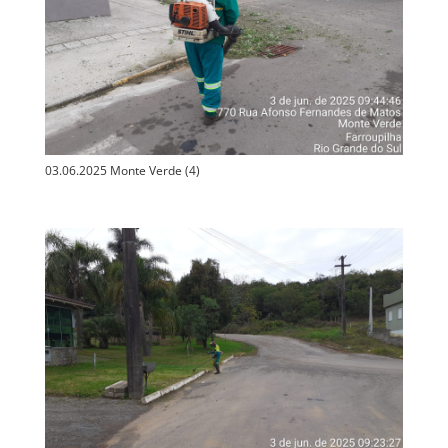
03.06.2025 Monte Verde (4)