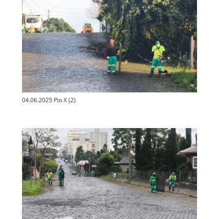
04.06.2025 Pio X (2)