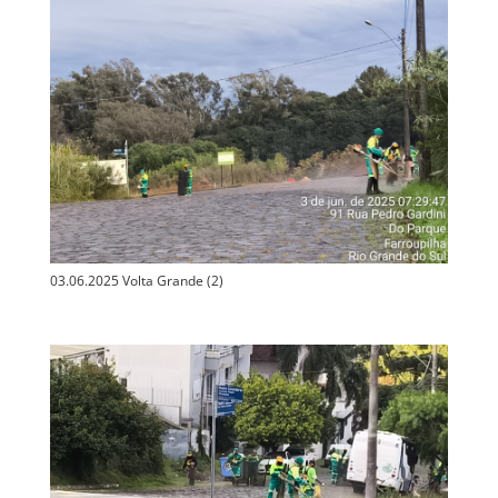
03.06.2025 Volta Grande (2)