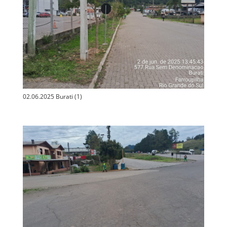
02.06.2025 Burati (1)