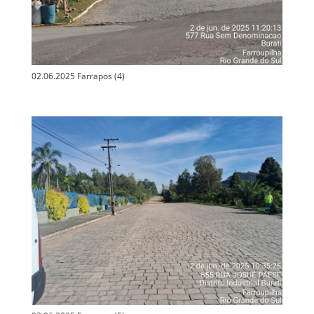
02.06.2025 Farrapos (4)