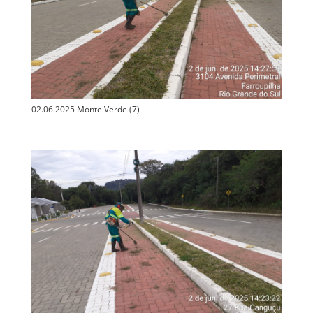
02.06.2025 Monte Verde (7)