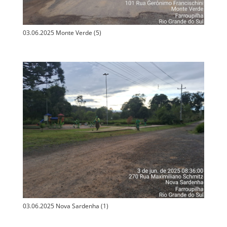
03.06.2025 Monte Verde (5)
03.06.2025 Nova Sardenha (1)