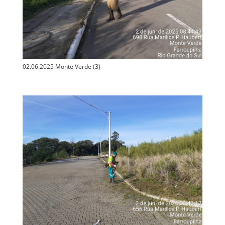
02.06.2025 Monte Verde (3)