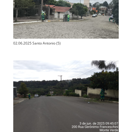
02.06.2025 Santo Antonio (5)