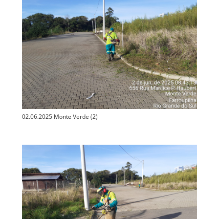
02.06.2025 Monte Verde (2)