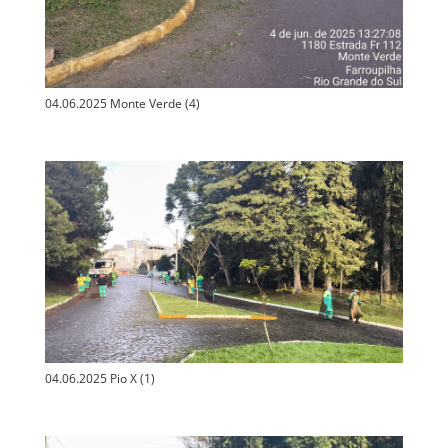
04.06.2025 Monte Verde (4)
04.06.2025 Pio X (1)