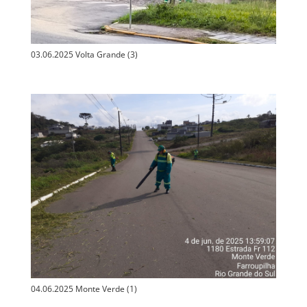
03.06.2025 Volta Grande (3)
04.06.2025 Monte Verde (1)